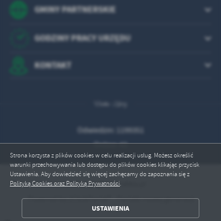
Firmy te działają w charakterze pośredników prezentujących nasze
GMINY PARTNERSKIE
treści w postaci wiadomości, ofert, komunikatów mediów
społecznościowych.
GODZINY PRACY URZĘDU
KONTAKT
Odwiedzin: 1199351
Online: 43
Strona korzysta z plików cookies w celu realizacji usług. Możesz określić
warunki przechowywania lub dostępu do plików cookies klikając przycisk
Ustawienia. Aby dowiedzieć się więcej zachęcamy do zapoznania się z
Copyright by rabka.pl
Polityką Cookies oraz Polityką Prywatności
.
Powered by
2ClickPortal®
- Portale nowej generacji
USTAWIENIA
ZAPISZ WYBRANE