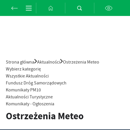
Przejdź do menu.
Przejdź do wyszukiwarki.
Przejdź do treści.
Przejdź do ustawień wielkości czcionki.
Włącz wersję kontrastową strony.
Strona główna
Aktualności
Ostrzeżenia Meteo
Wybierz kategorię
Wszystkie Aktualności
Fundusz Dróg Samorządowych
Komunikaty PM10
Aktualności Turystyczne
Komunikaty - Ogłoszenia
Ostrzeżenia Meteo