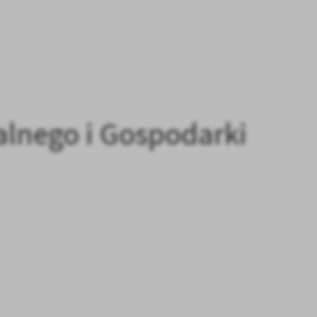
alnego i Gospodarki