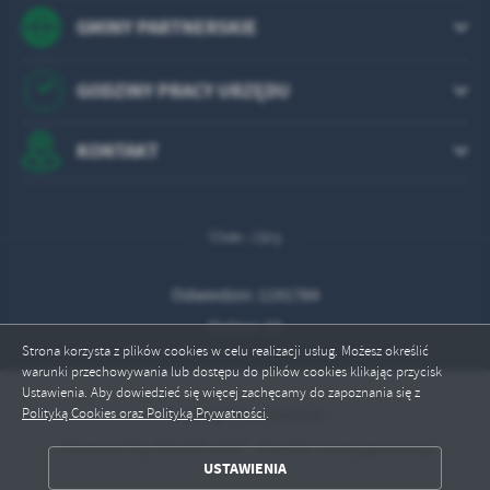
Firmy te działają w charakterze pośredników prezentujących nasze
GMINY PARTNERSKIE
treści w postaci wiadomości, ofert, komunikatów mediów
społecznościowych.
GODZINY PRACY URZĘDU
KONTAKT
Odwiedzin: 1191784
Online: 69
Strona korzysta z plików cookies w celu realizacji usług. Możesz określić
warunki przechowywania lub dostępu do plików cookies klikając przycisk
Ustawienia. Aby dowiedzieć się więcej zachęcamy do zapoznania się z
Copyright by rabka.pl
Polityką Cookies oraz Polityką Prywatności
.
Powered by
2ClickPortal®
- Portale nowej generacji
USTAWIENIA
ZAPISZ WYBRANE