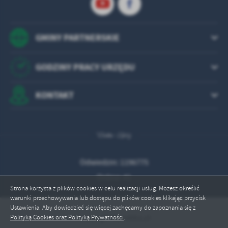
GMINY PARTNERSKIE
GODZINY PRACY URZĘDU
KONTAKT
Odwiedzin: 1196775
Online: 41
Strona korzysta z plików cookies w celu realizacji usług. Możesz określić
warunki przechowywania lub dostępu do plików cookies klikając przycisk
Ustawienia. Aby dowiedzieć się więcej zachęcamy do zapoznania się z
Copyright by rabka.pl
Polityką Cookies oraz Polityką Prywatności
.