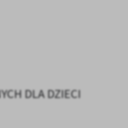
YCH DLA DZIECI