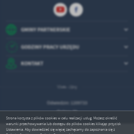
GMINY PARTNERSKIE
GODZINY PRACY URZĘDU
KONTAKT
Odwiedzin: 1209733
Online: 79
Strona korzysta z plików cookies w celu realizacji usług. Możesz określić
warunki przechowywania lub dostępu do plików cookies klikając przycisk
Ustawienia. Aby dowiedzieć się więcej zachęcamy do zapoznania się z