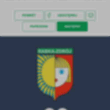
POWRÓT
UDOSTĘPNIJ
POPRZEDNI
NASTĘPNY