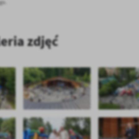
go.
eria zdjęć