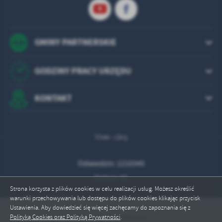
GMINY PARTNERSKIE
GODZINY PRACY URZĘDU
KONTAKT
Odwiedzin: 1210345
Online: 55
Strona korzysta z plików cookies w celu realizacji usług. Możesz określić
warunki przechowywania lub dostępu do plików cookies klikając przycisk
Ustawienia. Aby dowiedzieć się więcej zachęcamy do zapoznania się z
ZAPISZ WYBRANE
Copyright by rabka.pl
Polityką Cookies oraz Polityką Prywatności
.