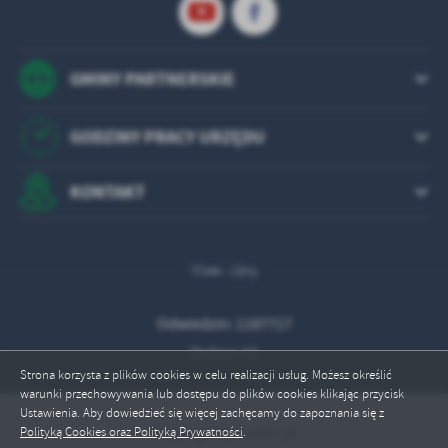
GMINY PARTNERSKIE
GODZINY PRACY URZĘDU
KONTAKT
Odwiedzin: 1187717
Online: 33
Strona korzysta z plików cookies w celu realizacji usług. Możesz określić
warunki przechowywania lub dostępu do plików cookies klikając przycisk
Ustawienia. Aby dowiedzieć się więcej zachęcamy do zapoznania się z
Copyright by rabka.pl
Polityką Cookies oraz Polityką Prywatności
.
ZAPISZ WYBRANE