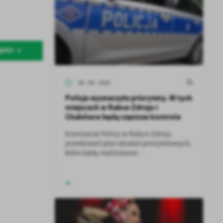
ĘPNY
06 - 08 - 2026
Policja wyznaczyła priorytety. W tych
miejscach w Rabce-Zdroju i
Chabówce będą częstsze kontrole
Komisariat Policji w Rabce-Zdroju
przedstawił plan działań priorytetowych,
które będą realizowane...
a
kom
z