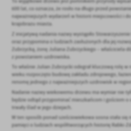
To wyjątkowe drzewo jest pomnikiem przyrody wpisan
600 lat, co oznacza, że rosło na długo przed powstan
najważniejszych wydarzeń w historii miejscowości i d
krajobrazu miasta.
Z inicjatywą nadania nazwy wystąpiło Stowarzyszenie D
oraz przypomina o ludziach zasłużonych dla jej rozwo
Zubrzycką, żonę Juliana Zubrzyckiego – właściciela dó
z powstaniem uzdrowiska.
To właśnie Julian Zubrzycki odegrał kluczową rolę w r
wieku rozpoczęto budowę zakładu zdrojowego, łaziene
renomę jednego z najważniejszych uzdrowisk w region
Nadanie nazwy wiekowemu drzewu ma wymiar nie tylko 
będzie odtąd przypominać mieszkańcom i gościom o os
trwały ślad w jego dziejach.
W ten sposób ponad sześciowiekowa sosna stała się 
pamięci o ludziach współtworzących historię Rabki-Zd