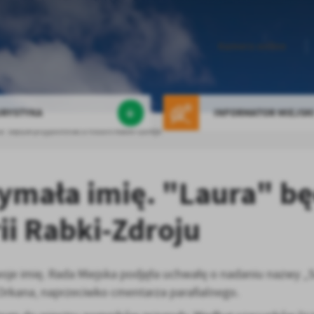
Kamera online
URYSTYKA
INFORMATOR MIEJSK
ra" będzie przypominać o historii Rabki-Zdroju
zymała imię. "Laura" bę
ii Rabki-Zdroju
oje imię. Rada Miejska podjęła uchwałę o nadaniu nazwy „
y Orkana, naprzeciwko cmentarza parafialnego.