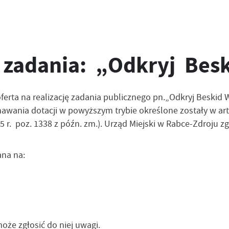
ę zadania: „Odkryj Be
 oferta na realizację zadania publicznego pn.„Odkryj Beski
awania dotacji w powyższym trybie określone zostały w ar
2025 r. poz. 1338 z późn. zm.). Urząd Miejski w Rabce-Zdroju
ana na:
oże zgłosić do niej uwagi.