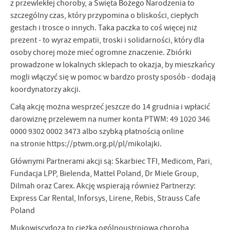
z przewlekłej choroby, a Święta Bożego Narodzenia to
szczególny czas, który przypomina o bliskości, ciepłych
gestach i trosce o innych. Taka paczka to coś więcej niż
prezent - to wyraz empatii, troski i solidarności, który dla
osoby chorej może mieć ogromne znaczenie. Zbiórki
prowadzone w lokalnych sklepach to okazja, by mieszkańcy
mogli włączyć się w pomoc w bardzo prosty sposób - dodają
koordynatorzy akcji.
Całą akcję można wesprzeć jeszcze do 14 grudnia i wpłacić
darowiznę przelewem na numer konta PTWM: 49 1020 346
0000 9302 0002 3473 albo szybką płatnością online
na stronie https://ptwm.org.pl/pl/mikolajki.
Głównymi Partnerami akcji są: Skarbiec TFI, Medicom, Pari,
Fundacja LPP, Bielenda, Mattel Poland, Dr Miele Group,
Dilmah oraz Carex. Akcję wspierają również Partnerzy:
Express Car Rental, Inforsys, Lirene, Rebis, Strauss Cafe
Poland
Mukowiscydoza to ciężka ogólnoustrojowa choroba