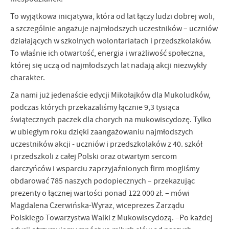
To wyjątkowa inicjatywa, która od lat łączy ludzi dobrej woli,
a szczególnie angażuje najmłodszych uczestników – uczniów
działających w szkolnych wolontariatach i przedszkolaków.
To właśnie ich otwartość, energia i wrażliwość społeczna,
której się uczą od najmłodszych lat nadają akcji niezwykły
charakter.
Za nami już jedenaście edycji Mikołajków dla Mukoludków,
podczas których przekazaliśmy łącznie 9,3 tysiąca
świątecznych paczek dla chorych na mukowiscydozę. Tylko
w ubiegłym roku dzięki zaangażowaniu najmłodszych
uczestników akcji - uczniów i przedszkolaków z 40. szkół
i przedszkoli z całej Polski oraz otwartym sercom
darczyńców i wsparciu zaprzyjaźnionych firm mogliśmy
obdarować 785 naszych podopiecznych – przekazując
prezenty o łącznej wartości ponad 122 000 zł. – mówi
Magdalena Czerwińska-Wyraz, wiceprezes Zarządu
Polskiego Towarzystwa Walki z Mukowiscydozą. –Po każdej