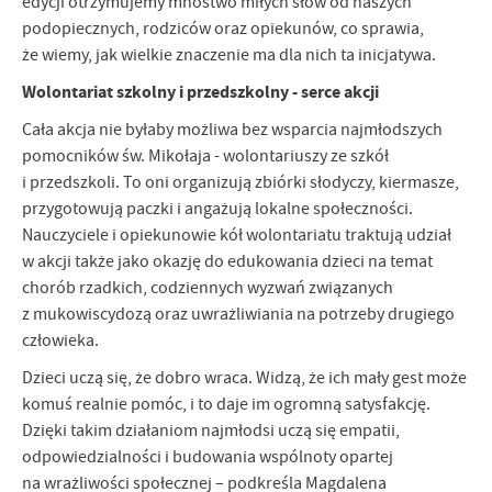
edycji otrzymujemy mnóstwo miłych słów od naszych
podopiecznych, rodziców oraz opiekunów, co sprawia,
że wiemy, jak wielkie znaczenie ma dla nich ta inicjatywa.
Wolontariat szkolny i przedszkolny - serce akcji
Cała akcja nie byłaby możliwa bez wsparcia najmłodszych
pomocników św. Mikołaja - wolontariuszy ze szkół
i przedszkoli. To oni organizują zbiórki słodyczy, kiermasze,
przygotowują paczki i angażują lokalne społeczności.
Nauczyciele i opiekunowie kół wolontariatu traktują udział
w akcji także jako okazję do edukowania dzieci na temat
chorób rzadkich, codziennych wyzwań związanych
z mukowiscydozą oraz uwrażliwiania na potrzeby drugiego
człowieka.
Dzieci uczą się, że dobro wraca. Widzą, że ich mały gest może
komuś realnie pomóc, i to daje im ogromną satysfakcję.
Dzięki takim działaniom najmłodsi uczą się empatii,
odpowiedzialności i budowania wspólnoty opartej
na wrażliwości społecznej – podkreśla Magdalena