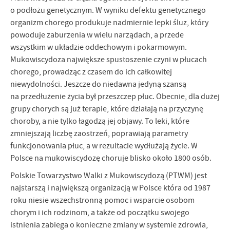
o podłożu genetycznym. W wyniku defektu genetycznego
organizm chorego produkuje nadmiernie lepki śluz, który
powoduje zaburzenia w wielu narządach, a przede
wszystkim w układzie oddechowym i pokarmowym.
Mukowiscydoza największe spustoszenie czyni w płucach
chorego, prowadząc z czasem do ich całkowitej
niewydolności. Jeszcze do niedawna jedyną szansą
na przedłużenie życia był przeszczep płuc. Obecnie, dla dużej
grupy chorych są już terapie, które działają na przyczynę
choroby, a nie tylko łagodzą jej objawy. To leki, które
zmniejszają liczbę zaostrzeń, poprawiają parametry
funkcjonowania płuc, a w rezultacie wydłużają życie. W
Polsce na mukowiscydozę choruje blisko około 1800 osób.
Polskie Towarzystwo Walki z Mukowiscydozą (PTWM) jest
najstarszą i największą organizacją w Polsce która od 1987
roku niesie wszechstronną pomoc i wsparcie osobom
chorym i ich rodzinom, a także od początku swojego
istnienia zabiega o konieczne zmiany w systemie zdrowia,