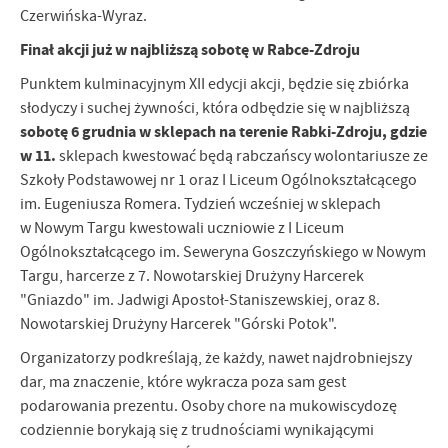
Czerwińska-Wyraz.
Finał akcji już w najbliższą sobotę w Rabce-Zdroju
Punktem kulminacyjnym XII edycji akcji, będzie się zbiórka
słodyczy i suchej żywności, która odbędzie się w najbliższą
sobotę 6 grudnia w sklepach na terenie Rabki-Zdroju, gdzie
w 11.
sklepach kwestować będą rabczańscy wolontariusze ze
Szkoły Podstawowej nr 1 oraz I Liceum Ogólnokształcącego
im. Eugeniusza Romera. Tydzień wcześniej w sklepach
w Nowym Targu kwestowali uczniowie z I Liceum
Ogólnokształcącego im. Seweryna Goszczyńskiego w Nowym
Targu, harcerze z 7. Nowotarskiej Drużyny Harcerek
"Gniazdo" im. Jadwigi Apostoł-Staniszewskiej, oraz 8.
Nowotarskiej Drużyny Harcerek "Górski Potok".
Organizatorzy podkreślają, że każdy, nawet najdrobniejszy
dar, ma znaczenie, które wykracza poza sam gest
podarowania prezentu. Osoby chore na mukowiscydozę
codziennie borykają się z trudnościami wynikającymi