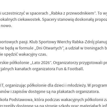
i uczestniczyć w spacerach „Rabka z przewodnikiem”. To wyj
 lokalnych ciekawostek. Spacery stanowią doskonałą propo
a nowo.
ortowych pasji. Klub Sportowy Wierchy Rabka-Zdrój planuje
one będą w formule „Dni Otwartych”, a udział w treningach b
ie spędzić wakacyjny czas.
skie półkolonie „Lato 2026”. Organizatorzy przygotowali pr
cjalnych kanałach organizatora Fun & Football.
organizując półkolonie dla dzieci i młodzieży. W programie
minów i zapisów dostępne są na plakatach organizatora.
Szkoła Podstawowa, która podczas wakacyjnych półkolonii 
zczegóły dostępne są na stronie szkoły oraz materiałach in