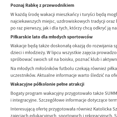
Poznaj Rabkę z przewodnikiem
W każdą środę wakacji mieszkańcy i turyści będą mogl
najciekawszych miejsc, uzdrowiskowych tradycji oraz
po raz pierwszy, jak i dla tych, którzy chcą odkryć ją n
Piłkarskie lato dla młodych sportowców
Wakacje będą także doskonałą okazją do rozwijania sp
dzieci i młodzieży. W lipcu wszystkie zajęcia prowadz
spróbować swoich sił na boisku, poznać klub i aktywn
Na młodych miłośników futbolu czekają również piłkar
uczestników. Aktualne informacje warto śledzić na ofi
Wakacyjne półkolonie pełne atrakcji
Bogaty program wakacyjny przygotowało także SUMMIT, 
i integracyjne. Szczegółowe informacje dotyczące ter
Interesującą ofertę przygotowała również Katolicka 
zajęciach edukacyjnych, sportowych i rekreacyjnych. S