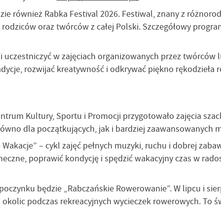
e również Rabka Festival 2026. Festiwal, znany z różnorod
, rodziców oraz twórców z całej Polski. Szczegółowy progr
li uczestniczyć w zajęciach organizowanych przez twórców 
adycje, rozwijać kreatywność i odkrywać piękno rękodzieła 
Centrum Kultury, Sportu i Promocji przygotowało zajęcia sz
równo dla początkujących, jak i bardziej zaawansowanych m
Wakacje” – cykl zajęć pełnych muzyki, ruchu i dobrej zaba
aneczne, poprawić kondycję i spędzić wakacyjny czas w rad
czynku będzie „Rabczańskie Rowerowanie”. W lipcu i sierp
 okolic podczas rekreacyjnych wycieczek rowerowych. To św